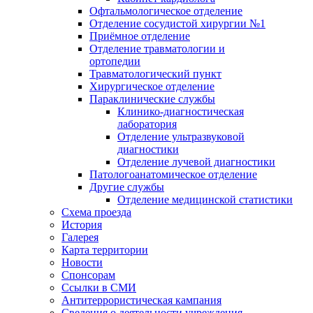
Офтальмологическое отделение
Отделение сосудистой хирургии №1
Приёмное отделение
Отделение травматологии и
ортопедии
Травматологический пункт
Хирургическое отделение
Параклинические службы
Клинико-диагностическая
лаборатория
Отделение ультразвуковой
диагностики
Отделение лучевой диагностики
Патологоанатомическое отделение
Другие службы
Отделение медицинской статистики
Схема проезда
История
Галерея
Карта территории
Новости
Спонсорам
Ссылки в СМИ
Антитеррористическая кампания
Сведения о деятельности учреждения