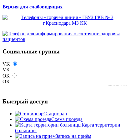
Версия для слабовидящих
Социальные группы
VK
VK
ОК
ОК
Extension Joomla
Быстрый доступ
Стационар
Схема проезда
Карта территории
больницы
Запись на приём