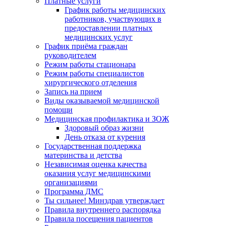
Платные услуги
График работы медицинских
работников, участвующих в
предоставлении платных
медицинских услуг
График приёма граждан
руководителем
Режим работы стационара
Режим работы специалистов
хирургического отделения
Запись на прием
Виды оказываемой медицинской
помощи
Медицинская профилактика и ЗОЖ
Здоровый образ жизни
День отказа от курения
Государственная поддержка
материнства и детства
Независимая оценка качества
оказания услуг медицинскими
организациями
Программа ДМС
Ты сильнее! Минздрав утверждает
Правила внутреннего распорядка
Правила посещения пациентов